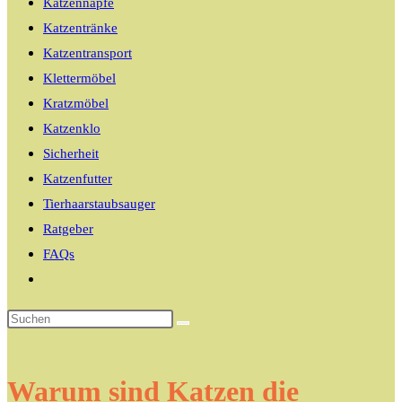
Katzennäpfe
Katzentränke
Katzentransport
Klettermöbel
Kratzmöbel
Katzenklo
Sicherheit
Katzenfutter
Tierhaarstaubsauger
Ratgeber
FAQs
Website-
Suche
umschalten
Warum sind Katzen die