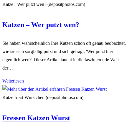
Wer
Katze - Wer putzt wen? (depositphotos.com)
ist
der
Katzen – Wer putzt wen?
Chef
Sie haben wahrscheinlich Ihre Katzen schon oft genau beobachtet,
wie sie sich sorgfältig putzt und sich gefragt, 'Wer putzt hier
eigentlich wen?' Dieser Artikel taucht in die faszinierende Welt
der…
Katzen
Weiterlesen
–
Wer
Katze frisst Würstchen (depositphotos.com)
putzt
wen?
Fressen Katzen Wurst