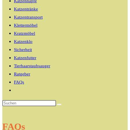
Katzennäpfe
Katzentränke
Katzentransport
Klettermöbel
Kratzmöbel
Katzenklo
Sicherheit
Katzenfutter
Tierhaarstaubsauger
Ratgeber
FAQs
Website-
Suche
umschalten
FAQs