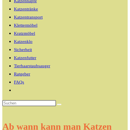
Katzennäpfe
Katzentränke
Katzentransport
Klettermöbel
Kratzmöbel
Katzenklo
Sicherheit
Katzenfutter
Tierhaarstaubsauger
Ratgeber
FAQs
Website-
Suche
umschalten
Ab wann kann man Katzen