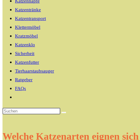
Katzennäpfe
Katzentränke
Katzentransport
Klettermöbel
Kratzmöbel
Katzenklo
Sicherheit
Katzenfutter
Tierhaarstaubsauger
Ratgeber
FAQs
Website-
Suche
umschalten
Welche Katzenarten eignen sich