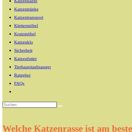
Katzennäpfe
Katzentränke
Katzentransport
Klettermöbel
Kratzmöbel
Katzenklo
Sicherheit
Katzenfutter
Tierhaarstaubsauger
Ratgeber
FAQs
Website-
Suche
umschalten
Welche Katzenrasse ist am beste