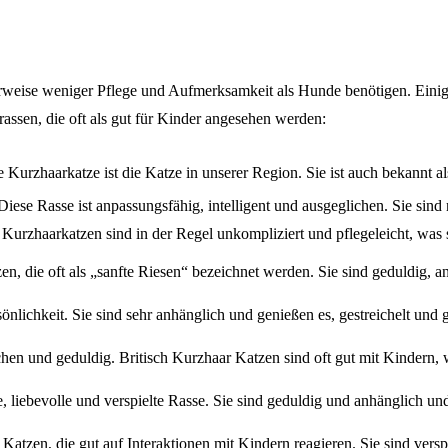
rweise weniger Pflege und Aufmerksamkeit als Hunde benötigen. Einige
nrassen, die oft als gut für Kinder angesehen werden:
e Kurzhaarkatze ist die Katze in unserer Region. Sie ist auch bekannt 
. Diese Rasse ist anpassungsfähig, intelligent und ausgeglichen. Sie s
 Kurzhaarkatzen sind in der Regel unkompliziert und pflegeleicht, was s
en, die oft als „sanfte Riesen“ bezeichnet werden. Sie sind geduldig, 
rsönlichkeit. Sie sind sehr anhänglich und genießen es, gestreichelt un
chen und geduldig. Britisch Kurzhaar Katzen sind oft gut mit Kindern, w
le, liebevolle und verspielte Rasse. Sie sind geduldig und anhänglich un
atzen, die gut auf Interaktionen mit Kindern reagieren. Sie sind vers