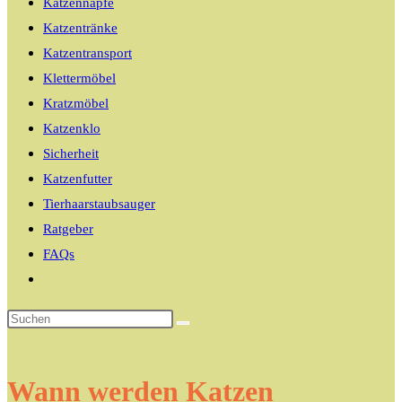
Katzennäpfe
Katzentränke
Katzentransport
Klettermöbel
Kratzmöbel
Katzenklo
Sicherheit
Katzenfutter
Tierhaarstaubsauger
Ratgeber
FAQs
Website-
Suche
umschalten
Wann werden Katzen