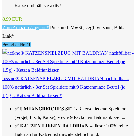
Katze und hält sie aktiv!
8,99 EUR
Zum Amazon Angebot*
Preis inkl. MwSt., zzgl. Versand; Bild-
Link*
Bestseller Nr. 11
ne&no® KATZENSPIELZEUG MIT BALDRIAN nachfüllbar -
100% natürlich - 3er Set Spieltiere mit 9 Katzenminze Beutel (je
1,5g) - Katzen Baldriankissen*
✅ 𝐔𝐌𝐅𝐀𝐍𝐆𝐑𝐄𝐈𝐂𝐇𝐄𝐒 𝐒𝐄𝐓 - 3 verschiedene Spieltiere
(Vogel, Fisch, Katze), sowie 9 Päckchen Baldriankissen...
✅ 𝐊𝐀𝐓𝐙𝐄𝐍 𝐋𝐈𝐄𝐁𝐄𝐍 𝐁𝐀𝐋𝐃𝐑𝐈𝐀𝐍 – dieser 100% reine
Baldrian für Katzen ist unwiderstehlich und...