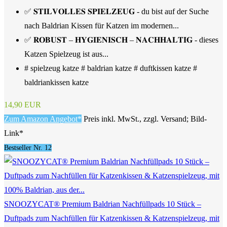
✅ 𝐒𝐓𝐈𝐋𝐕𝐎𝐋𝐋𝐄𝐒 𝐒𝐏𝐈𝐄𝐋𝐙𝐄𝐔𝐆 - du bist auf der Suche
nach Baldrian Kissen für Katzen im modernen...
✅ 𝐑𝐎𝐁𝐔𝐒𝐓 – 𝐇𝐘𝐆𝐈𝐄𝐍𝐈𝐒𝐂𝐇 – 𝐍𝐀𝐂𝐇𝐇𝐀𝐋𝐓𝐈𝐆 - dieses
Katzen Spielzeug ist aus...
# spielzeug katze # baldrian katze # duftkissen katze #
baldriankissen katze
14,90 EUR
Zum Amazon Angebot*
Preis inkl. MwSt., zzgl. Versand; Bild-
Link*
Bestseller Nr. 12
SNOOZYCAT® Premium Baldrian Nachfüllpads 10 Stück –
Duftpads zum Nachfüllen für Katzenkissen & Katzenspielzeug, mit