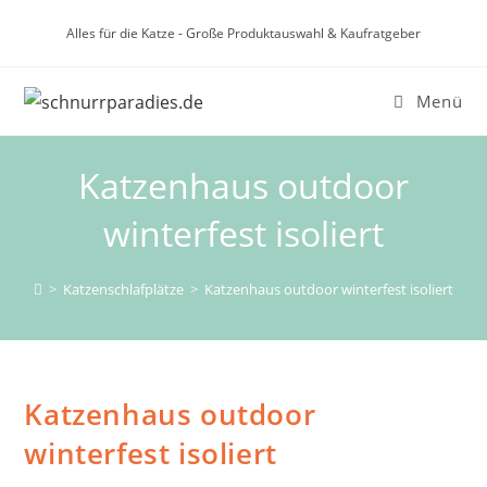
Zum
Alles für die Katze - Große Produktauswahl & Kaufratgeber
Inhalt
springen
Menü
Katzenhaus outdoor
winterfest isoliert
>
Katzenschlafplätze
>
Katzenhaus outdoor winterfest isoliert
Katzenhaus outdoor
winterfest isoliert