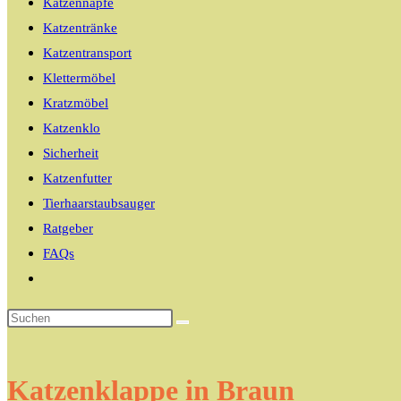
Katzennäpfe
Katzentränke
Katzentransport
Klettermöbel
Kratzmöbel
Katzenklo
Sicherheit
Katzenfutter
Tierhaarstaubsauger
Ratgeber
FAQs
Website-
Suche
umschalten
Katzenklappe in Braun