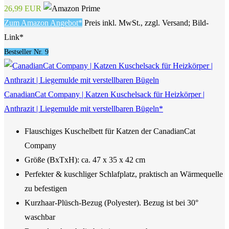
26,99 EUR
Zum Amazon Angebot*
Preis inkl. MwSt., zzgl. Versand; Bild-
Link*
Bestseller Nr. 9
CanadianCat Company | Katzen Kuschelsack für Heizkörper |
Anthrazit | Liegemulde mit verstellbaren Bügeln*
Flauschiges Kuschelbett für Katzen der CanadianCat
Company
Größe (BxTxH): ca. 47 x 35 x 42 cm
Perfekter & kuschliger Schlafplatz, praktisch an Wärmequelle
zu befestigen
Kurzhaar-Plüsch-Bezug (Polyester). Bezug ist bei 30°
waschbar