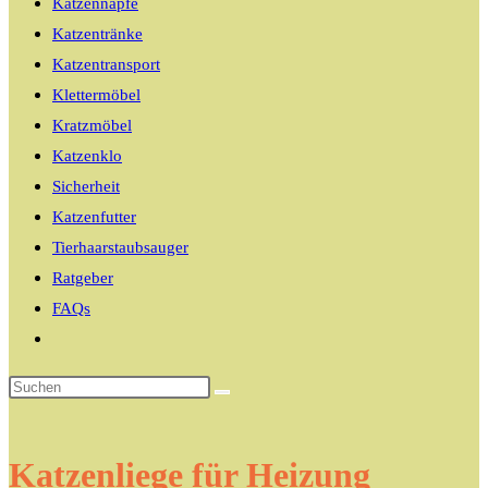
Katzennäpfe
Katzentränke
Katzentransport
Klettermöbel
Kratzmöbel
Katzenklo
Sicherheit
Katzenfutter
Tierhaarstaubsauger
Ratgeber
FAQs
Website-
Suche
umschalten
Katzenliege für Heizung