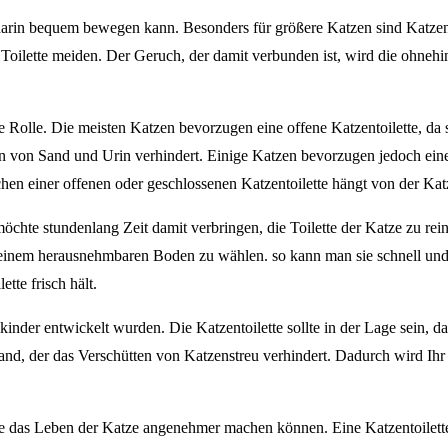
h darin bequem bewegen kann. Besonders für größere Katzen sind Katzent
oilette meiden. Der Geruch, der damit verbunden ist, wird die ohneh
e Rolle. Die meisten Katzen bevorzugen eine offene Katzentoilette, da s
euen von Sand und Urin verhindert. Einige Katzen bevorzugen jedoch eine 
 einer offenen oder geschlossenen Katzentoilette hängt von der Katze
möchte stundenlang Zeit damit verbringen, die Toilette der Katze zu rein
r einem herausnehmbaren Boden zu wählen. so kann man sie schnell und e
tte frisch hält.
nkinder entwickelt wurden. Die Katzentoilette sollte in der Lage sein, 
Rand, der das Verschütten von Katzenstreu verhindert. Dadurch wird Ih
, die das Leben der Katze angenehmer machen können. Eine Katzentoilet