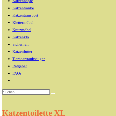
Katzennäpfe
Katzentränke
Katzentransport
Klettermöbel
Kratzmöbel
Katzenklo
Sicherheit
Katzenfutter
Tierhaarstaubsauger
Ratgeber
FAQs
Website-
Suche
umschalten
Katzentoilette XL