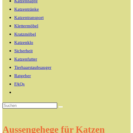
Katzennäpfe
Katzentränke
Katzentransport
Klettermöbel
Kratzmöbel
Katzenklo
Sicherheit
Katzenfutter
Tierhaarstaubsauger
Ratgeber
FAQs
Website-
Suche
umschalten
Aussengehege für Katzen