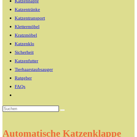
Katzennäpfe
Katzentränke
Katzentransport
Klettermöbel
Kratzmöbel
Katzenklo
Sicherheit
Katzenfutter
Tierhaarstaubsauger
Ratgeber
FAQs
Website-
Suche
umschalten
Automatische Katzenklappe