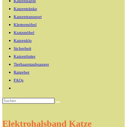
Katzennäpfe
Katzentränke
Katzentransport
Klettermöbel
Kratzmöbel
Katzenklo
Sicherheit
Katzenfutter
Tierhaarstaubsauger
Ratgeber
FAQs
Website-
Suche
umschalten
Elektrohalsband Katze