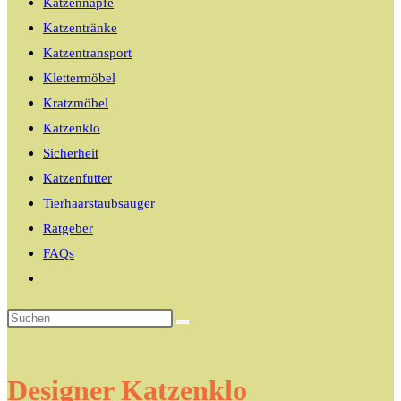
Katzennäpfe
Katzentränke
Katzentransport
Klettermöbel
Kratzmöbel
Katzenklo
Sicherheit
Katzenfutter
Tierhaarstaubsauger
Ratgeber
FAQs
Website-
Suche
umschalten
Designer Katzenklo