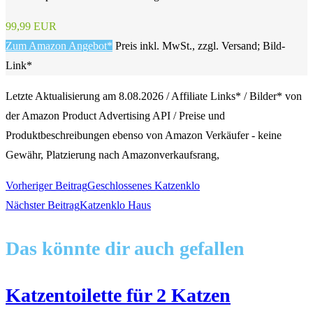
99,99 EUR
Zum Amazon Angebot*
Preis inkl. MwSt., zzgl. Versand; Bild-
Link*
Letzte Aktualisierung am 8.08.2026 / Affiliate Links* / Bilder* von
der Amazon Product Advertising API / Preise und
Produktbeschreibungen ebenso von Amazon Verkäufer - keine
Gewähr, Platzierung nach Amazonverkaufsrang,
Weitere
Vorheriger Beitrag
Geschlossenes Katzenklo
Nächster Beitrag
Katzenklo Haus
Artikel
Das könnte dir auch gefallen
ansehen
Katzentoilette für 2 Katzen