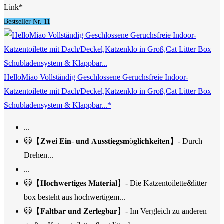
Link*
Bestseller Nr. 11
HelloMiao Vollständig Geschlossene Geruchsfreie Indoor-
Katzentoilette mit Dach/Deckel,Katzenklo in Groß,Cat Litter Box
Schubladensystem & Klappbar...*
...
😺【𝐙𝐰𝐞𝐢 𝐄𝐢𝐧- 𝐮𝐧𝐝 𝐀𝐮𝐬𝐬𝐭𝐢𝐞𝐠𝐬𝐦ö𝐠𝐥𝐢𝐜𝐡𝐤𝐞𝐢𝐭𝐞𝐧】- Durch
Drehen...
...
😺【𝐇𝐨𝐜𝐡𝐰𝐞𝐫𝐭𝐢𝐠𝐞𝐬 𝐌𝐚𝐭𝐞𝐫𝐢𝐚𝐥】- Die Katzentoilette&litter
box besteht aus hochwertigem...
😺【𝐅𝐚𝐥𝐭𝐛𝐚𝐫 𝐮𝐧𝐝 𝐙𝐞𝐫𝐥𝐞𝐠𝐛𝐚𝐫】- Im Vergleich zu anderen