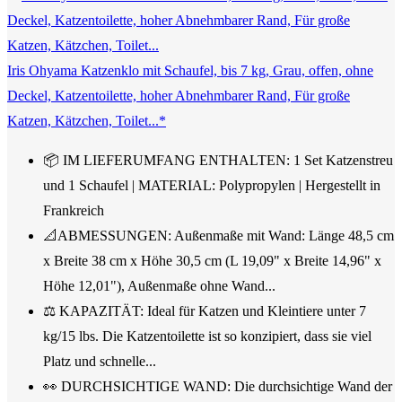
Iris Ohyama Katzenklo mit Schaufel, bis 7 kg, Grau, offen, ohne
Deckel, Katzentoilette, hoher Abnehmbarer Rand, Für große
Katzen, Kätzchen, Toilet...*
📦 IM LIEFERUMFANG ENTHALTEN: 1 Set Katzenstreu
und 1 Schaufel | MATERIAL: Polypropylen | Hergestellt in
Frankreich
📐ABMESSUNGEN: Außenmaße mit Wand: Länge 48,5 cm
x Breite 38 cm x Höhe 30,5 cm (L 19,09" x Breite 14,96" x
Höhe 12,01"), Außenmaße ohne Wand...
⚖️ KAPAZITÄT: Ideal für Katzen und Kleintiere unter 7
kg/15 lbs. Die Katzentoilette ist so konzipiert, dass sie viel
Platz und schnelle...
👀 DURCHSICHTIGE WAND: Die durchsichtige Wand der