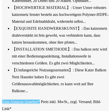
Kabelbinder, 20 Dübel und 20 Haken. Optimaler...
【HOCHWERTIGE MATERIAL】: Unser Unser robustes
katzennetz fenster besteht aus hochwertigem Polymer-HDPE-
Material und Edelstahldraht, widersteht selbst...
【EXQUISITE HANDWERKSKUNST】: Das katzennetz
drahtverstärkt ist fein gewebt, was verhindern kann, dass
katzen herauskommen, ohne ihre pfoten...
【INSTALLATION SMETHODE】: Das balkon netz wird
mit einer Bedienungsanleitung, Installationsseile in
verschiedenen Größen. Es gibt zwei Möglichkeiten...
【Umfangreiche Nutzungsszenarien】: Diese Katze Balkon
Netz Haustier haben Es gibt zwei
Größenauswahlmöglichkeiten. es kann weit auf Ihre
Balkone...
Zum Amazon Angebot*
Preis inkl. MwSt., zzgl. Versand; Bild-
Link*