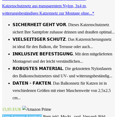
Katzenschutznetz aus transparentem Nylon, 3x4 m,
witterungsbeständiges Katzennetz zur Montage ohne...*
𝗦𝗜𝗖𝗛𝗘𝗥𝗛𝗘𝗜𝗧 𝗚𝗘𝗛𝗧 𝗩𝗢𝗥. Dieses Katzenschutznetz
sichert Ihre Samtpfote zuhause drinnen und draußen optimal...
𝗩𝗜𝗘𝗟𝗦𝗘𝗜𝗧𝗜𝗚𝗘𝗥 𝗦𝗖𝗛𝗨𝗧𝗭. Das Katzensicherungsnetz
ist ideal für den Balkon, die Terrasse oder auch...
𝗜𝗡𝗞𝗟𝗨𝗦𝗜𝗩𝗘 𝗕𝗘𝗙𝗘𝗦𝗧𝗜𝗚𝗨𝗡𝗚. Mit dem mitgelieferten
Montageset und der leicht verständlichen...
𝗥𝗢𝗕𝗨𝗦𝗧𝗘𝗦 𝗠𝗔𝗧𝗘𝗥𝗜𝗔𝗟. Die geknoteten Nylonfasern
des Balkonschutznetzes sind UV- und witterungsbeständig...
𝗗𝗔𝗧𝗘𝗡 + 𝗙𝗔𝗞𝗧𝗘𝗡. Das Balkonnetz für Katzen ist in
verschiedenen Größen mit einer Maschenweite von 2,5x2,5
cm...
15,95 EUR
Zum Amazon Angebot*
Preis inkl. MwSt., zzgl. Versand; Bild-