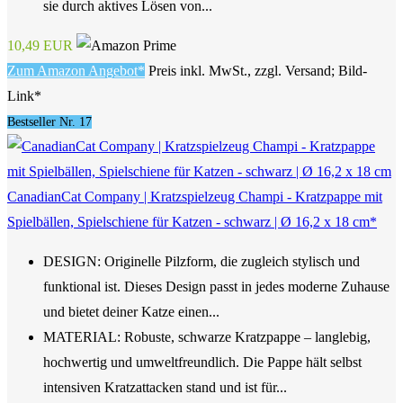
sie durch aktives Lösen von...
10,49 EUR
Zum Amazon Angebot*
Preis inkl. MwSt., zzgl. Versand; Bild-
Link*
Bestseller Nr. 17
CanadianCat Company | Kratzspielzeug Champi - Kratzpappe mit
Spielbällen, Spielschiene für Katzen - schwarz | Ø 16,2 x 18 cm*
DESIGN: Originelle Pilzform, die zugleich stylisch und
funktional ist. Dieses Design passt in jedes moderne Zuhause
und bietet deiner Katze einen...
MATERIAL: Robuste, schwarze Kratzpappe – langlebig,
hochwertig und umweltfreundlich. Die Pappe hält selbst
intensiven Kratzattacken stand und ist für...