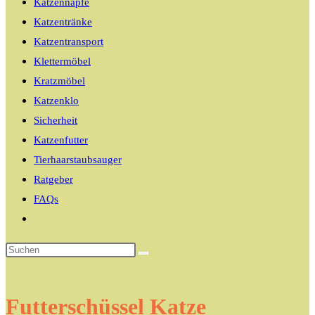
Katzennäpfe
Katzentränke
Katzentransport
Klettermöbel
Kratzmöbel
Katzenklo
Sicherheit
Katzenfutter
Tierhaarstaubsauger
Ratgeber
FAQs
Website-
Suche
umschalten
Futterschüssel Katze