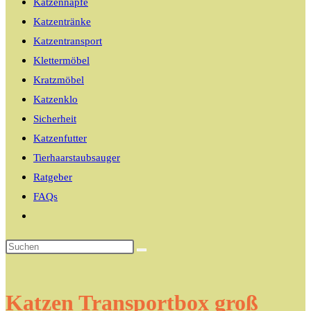
Katzennäpfe
Katzentränke
Katzentransport
Klettermöbel
Kratzmöbel
Katzenklo
Sicherheit
Katzenfutter
Tierhaarstaubsauger
Ratgeber
FAQs
Website-
Suche
umschalten
Katzen Transportbox groß