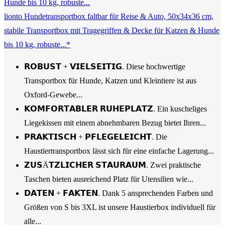
lionto Hundetransportbox faltbar für Reise & Auto, 50x34x36 cm,
stabile Transportbox mit Tragegriffen & Decke für Katzen & Hunde
bis 10 kg, robuste...*
𝗥𝗢𝗕𝗨𝗦𝗧 + 𝗩𝗜𝗘𝗟𝗦𝗘𝗜𝗧𝗜𝗚. Diese hochwertige
Transportbox für Hunde, Katzen und Kleintiere ist aus
Oxford-Gewebe...
𝗞𝗢𝗠𝗙𝗢𝗥𝗧𝗔𝗕𝗟𝗘𝗥 𝗥𝗨𝗛𝗘𝗣𝗟𝗔𝗧𝗭. Ein kuscheliges
Liegekissen mit einem abnehmbaren Bezug bietet Ihren...
𝗣𝗥𝗔𝗞𝗧𝗜𝗦𝗖𝗛 + 𝗣𝗙𝗟𝗘𝗚𝗘𝗟𝗘𝗜𝗖𝗛𝗧. Die
Haustiertransportbox lässt sich für eine einfache Lagerung...
𝗭𝗨𝗦Ä𝗧𝗭𝗟𝗜𝗖𝗛𝗘𝗥 𝗦𝗧𝗔𝗨𝗥𝗔𝗨𝗠. Zwei praktische
Taschen bieten ausreichend Platz für Utensilien wie...
𝗗𝗔𝗧𝗘𝗡 + 𝗙𝗔𝗞𝗧𝗘𝗡. Dank 5 ansprechenden Farben und
Größen von S bis 3XL ist unsere Haustierbox individuell für
alle...