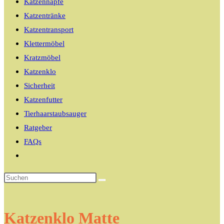
Katzennäpfe
Katzentränke
Katzentransport
Klettermöbel
Kratzmöbel
Katzenklo
Sicherheit
Katzenfutter
Tierhaarstaubsauger
Ratgeber
FAQs
Website-
Suche
umschalten
Katzenklo Matte