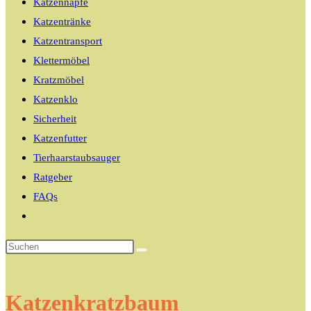
Katzennäpfe
Katzentränke
Katzentransport
Klettermöbel
Kratzmöbel
Katzenklo
Sicherheit
Katzenfutter
Tierhaarstaubsauger
Ratgeber
FAQs
Website-
Suche
umschalten
Katzenkratzbaum