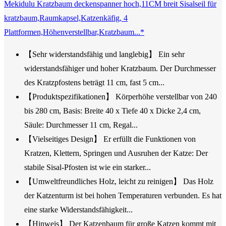
Mekidulu Kratzbaum deckenspanner hoch,11CM breit Sisalseil für
kratzbaum,Raumkapsel,Katzenkäfig, 4
Plattformen,Höhenverstellbar,Kratzbaum...*
【Sehr widerstandsfähig und langlebig】 Ein sehr
widerstandsfähiger und hoher Kratzbaum. Der Durchmesser
des Kratzpfostens beträgt 11 cm, fast 5 cm...
【Produktspezifikationen】 Körperhöhe verstellbar von 240
bis 280 cm, Basis: Breite 40 x Tiefe 40 x Dicke 2,4 cm,
Säule: Durchmesser 11 cm, Regal...
【Vielseitiges Design】 Er erfüllt die Funktionen von
Kratzen, Klettern, Springen und Ausruhen der Katze: Der
stabile Sisal-Pfosten ist wie ein starker...
【Umweltfreundliches Holz, leicht zu reinigen】 Das Holz
der Katzenturm ist bei hohen Temperaturen verbunden. Es hat
eine starke Widerstandsfähigkeit...
【Hinweis】 Der Katzenbaum für große Katzen kommt mit