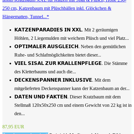
250 cm, Katzenbaum mit Plüschbällen inkl. Glöckchen &
Hängematten, Tunnel...*
𝗞𝗔𝗧𝗭𝗘𝗡𝗣𝗔𝗥𝗔𝗗𝗜𝗘𝗦 𝗜𝗡 𝗫𝗫𝗟. Mit 2 geräumigen
Höhlen, 2 Liegemulden mit weichem Plüsch und viel Platz...
𝗢𝗣𝗧𝗜𝗠𝗔𝗟𝗘𝗥 𝗔𝗨𝗦𝗚𝗟𝗘𝗜𝗖𝗛. Neben den gemütlichen
Ruhe- und Schlafmöglichkeiten bietet dieser...
𝗩𝗜𝗘𝗟 𝗦𝗜𝗦𝗔𝗟 𝗭𝗨𝗥 𝗞𝗥𝗔𝗟𝗟𝗘𝗡𝗣𝗙𝗟𝗘𝗚𝗘. Die Stämme
des Kletterbaums und auch die...
𝗗𝗘𝗖𝗞𝗘𝗡𝗦𝗣𝗔𝗡𝗡𝗘𝗥 𝗜𝗡𝗞𝗟𝗨𝗦𝗜𝗩𝗘. Mit dem
mitgelieferten Deckenspanner kann der Katzenbaum an der...
𝗗𝗔𝗧𝗘𝗡 𝗨𝗡𝗗 𝗙𝗔𝗞𝗧𝗘𝗡. Dieser Kratzbaum mit dem
Stellmaß 120x50x250 cm und einem Gewicht von 22 kg ist in
den...
87,95 EUR