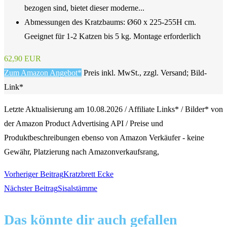
bezogen sind, bietet dieser moderne...
Abmessungen des Kratzbaums: Ø60 x 225-255H cm.
Geeignet für 1-2 Katzen bis 5 kg. Montage erforderlich
62,90 EUR
Zum Amazon Angebot*
Preis inkl. MwSt., zzgl. Versand; Bild-
Link*
Letzte Aktualisierung am 10.08.2026 / Affiliate Links* / Bilder* von
der Amazon Product Advertising API / Preise und
Produktbeschreibungen ebenso von Amazon Verkäufer - keine
Gewähr, Platzierung nach Amazonverkaufsrang,
Weitere
Vorheriger Beitrag
Kratzbrett Ecke
Nächster Beitrag
Sisalstämme
Artikel
Das könnte dir auch gefallen
ansehen