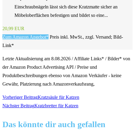
Einschraubnägeln lässt sich diese Kratzmatte sicher an
Möbeloberflächen befestigen und bildet so eine...
20,99 EUR
Zum Amazon Angebot*
Preis inkl. MwSt., zzgl. Versand; Bild-
Link*
Letzte Aktualisierung am 8.08.2026 / Affiliate Links* / Bilder* von
der Amazon Product Advertising API / Preise und
Produktbeschreibungen ebenso von Amazon Verkäufer - keine
Gewähr, Platzierung nach Amazonverkaufsrang,
Weitere
Vorheriger Beitrag
Kratzsäule für Katzen
Nächster Beitrag
Kratzbretter für Katzen
Artikel
Das könnte dir auch gefallen
ansehen