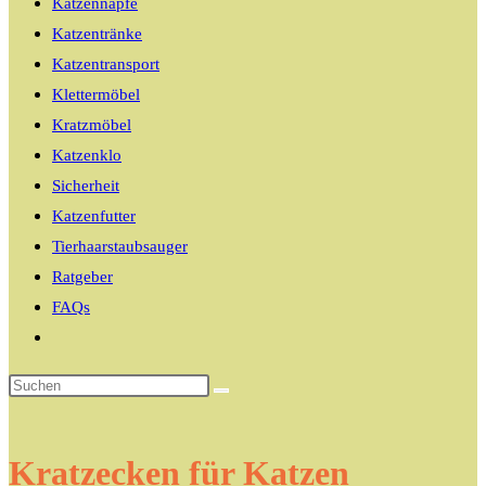
Katzennäpfe
Katzentränke
Katzentransport
Klettermöbel
Kratzmöbel
Katzenklo
Sicherheit
Katzenfutter
Tierhaarstaubsauger
Ratgeber
FAQs
Website-
Suche
umschalten
Kratzecken für Katzen