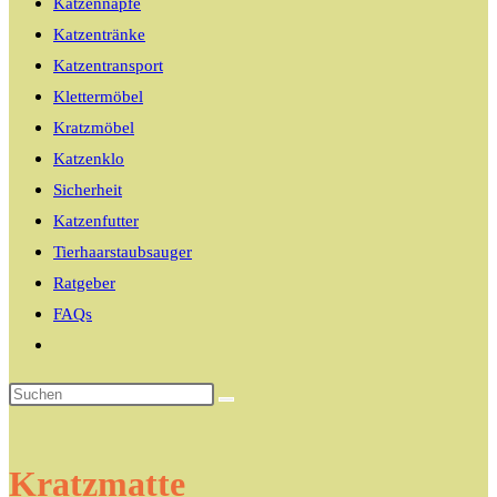
Katzennäpfe
Katzentränke
Katzentransport
Klettermöbel
Kratzmöbel
Katzenklo
Sicherheit
Katzenfutter
Tierhaarstaubsauger
Ratgeber
FAQs
Website-
Suche
umschalten
Kratzmatte