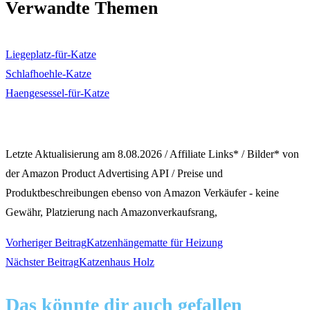
Verwandte Themen
Liegeplatz-für-Katze
Schlafhoehle-Katze
Haengesessel-für-Katze
Letzte Aktualisierung am 8.08.2026 / Affiliate Links* / Bilder* von
der Amazon Product Advertising API / Preise und
Produktbeschreibungen ebenso von Amazon Verkäufer - keine
Gewähr, Platzierung nach Amazonverkaufsrang,
Weitere
Vorheriger Beitrag
Katzenhängematte für Heizung
Nächster Beitrag
Katzenhaus Holz
Artikel
Das könnte dir auch gefallen