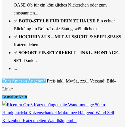
OASE Ob für ein königliches Nickerchen oder zum
entspannten...
✅ 𝐁𝐎𝐇𝐎-𝐒𝐓𝐘𝐋𝐄 𝐅Ü𝐑 𝐃𝐄𝐈𝐍 𝐙𝐔𝐇𝐀𝐔𝐒𝐄 Ein echter
Blickfang im Boho-Look: Statt gewöhnlichem...
✅ 𝐇𝐎𝐂𝐇𝐇𝐈𝐍𝐀𝐔𝐒 – 𝐌𝐈𝐓 𝐀𝐔𝐒𝐒𝐈𝐂𝐇𝐓 & 𝐒𝐏𝐈𝐄𝐋𝐒𝐏𝐀𝐒𝐒
Katzen lieben...
✅ 𝐒𝐎𝐅𝐎𝐑𝐓 𝐄𝐈𝐍𝐒𝐄𝐓𝐙𝐁𝐄𝐑𝐄𝐈𝐓 – 𝐈𝐍𝐊𝐋. 𝐌𝐎𝐍𝐓𝐀𝐆𝐄-
𝐒𝐄𝐓 Dank...
...
Zum Amazon Angebot*
Preis inkl. MwSt., zzgl. Versand; Bild-
Link*
Bestseller Nr. 8