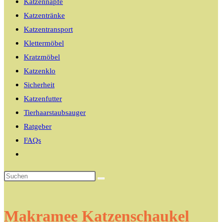
Katzennäpfe
Katzentränke
Katzentransport
Klettermöbel
Kratzmöbel
Katzenklo
Sicherheit
Katzenfutter
Tierhaarstaubsauger
Ratgeber
FAQs
Website-
Suche
umschalten
Makramee Katzenschaukel