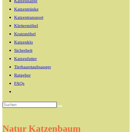
Katzennäpfe
Katzentränke
Katzentransport
Klettermöbel
Kratzmöbel
Katzenklo
Sicherheit
Katzenfutter
Tierhaarstaubsauger
Ratgeber
FAQs
Website-
Suche
umschalten
Natur Katzenbaum