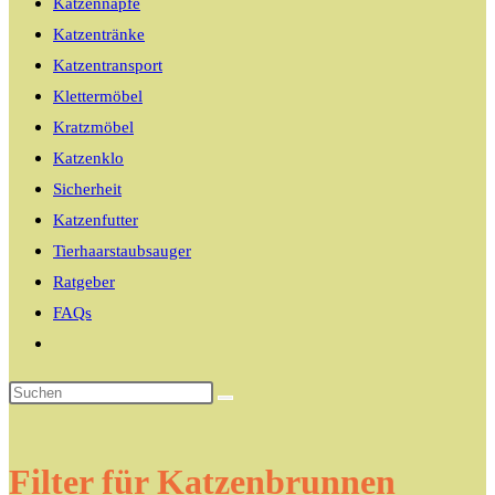
Katzennäpfe
Katzentränke
Katzentransport
Klettermöbel
Kratzmöbel
Katzenklo
Sicherheit
Katzenfutter
Tierhaarstaubsauger
Ratgeber
FAQs
Website-
Suche
umschalten
Filter für Katzenbrunnen