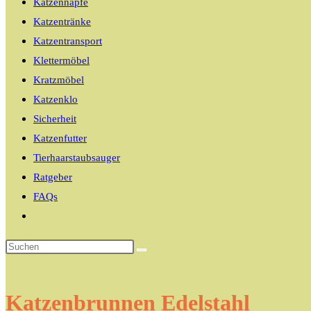
Katzennäpfe
Katzentränke
Katzentransport
Klettermöbel
Kratzmöbel
Katzenklo
Sicherheit
Katzenfutter
Tierhaarstaubsauger
Ratgeber
FAQs
Website-
Suche
umschalten
Katzenbrunnen Edelstahl