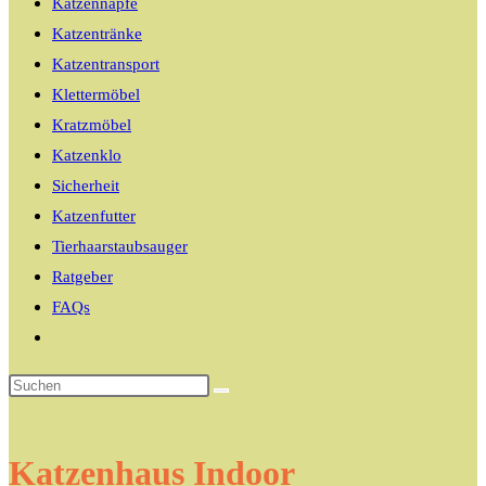
Katzennäpfe
Katzentränke
Katzentransport
Klettermöbel
Kratzmöbel
Katzenklo
Sicherheit
Katzenfutter
Tierhaarstaubsauger
Ratgeber
FAQs
Website-
Suche
umschalten
Katzenhaus Indoor