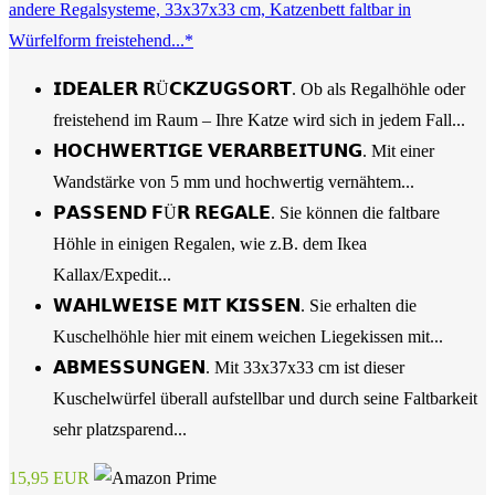
andere Regalsysteme, 33x37x33 cm, Katzenbett faltbar in
Würfelform freistehend...*
𝗜𝗗𝗘𝗔𝗟𝗘𝗥 𝗥Ü𝗖𝗞𝗭𝗨𝗚𝗦𝗢𝗥𝗧. Ob als Regalhöhle oder
freistehend im Raum – Ihre Katze wird sich in jedem Fall...
𝗛𝗢𝗖𝗛𝗪𝗘𝗥𝗧𝗜𝗚𝗘 𝗩𝗘𝗥𝗔𝗥𝗕𝗘𝗜𝗧𝗨𝗡𝗚. Mit einer
Wandstärke von 5 mm und hochwertig vernähtem...
𝗣𝗔𝗦𝗦𝗘𝗡𝗗 𝗙Ü𝗥 𝗥𝗘𝗚𝗔𝗟𝗘. Sie können die faltbare
Höhle in einigen Regalen, wie z.B. dem Ikea
Kallax/Expedit...
𝗪𝗔𝗛𝗟𝗪𝗘𝗜𝗦𝗘 𝗠𝗜𝗧 𝗞𝗜𝗦𝗦𝗘𝗡. Sie erhalten die
Kuschelhöhle hier mit einem weichen Liegekissen mit...
𝗔𝗕𝗠𝗘𝗦𝗦𝗨𝗡𝗚𝗘𝗡. Mit 33x37x33 cm ist dieser
Kuschelwürfel überall aufstellbar und durch seine Faltbarkeit
sehr platzsparend...
15,95 EUR