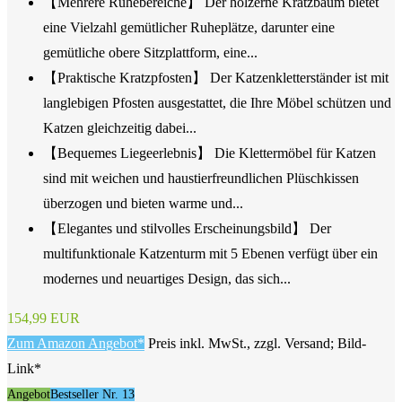
【Mehrere Ruhebereiche】 Der hölzerne Kratzbaum bietet
eine Vielzahl gemütlicher Ruheplätze, darunter eine
gemütliche obere Sitzplattform, eine...
【Praktische Kratzpfosten】 Der Katzenkletterständer ist mit
langlebigen Pfosten ausgestattet, die Ihre Möbel schützen und
Katzen gleichzeitig dabei...
【Bequemes Liegeerlebnis】 Die Klettermöbel für Katzen
sind mit weichen und haustierfreundlichen Plüschkissen
überzogen und bieten warme und...
【Elegantes und stilvolles Erscheinungsbild】 Der
multifunktionale Katzenturm mit 5 Ebenen verfügt über ein
modernes und neuartiges Design, das sich...
154,99 EUR
Zum Amazon Angebot*
Preis inkl. MwSt., zzgl. Versand; Bild-
Link*
Angebot
Bestseller Nr. 13