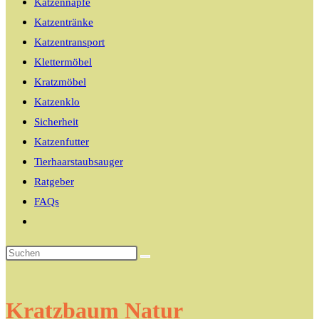
Katzennäpfe
Katzentränke
Katzentransport
Klettermöbel
Kratzmöbel
Katzenklo
Sicherheit
Katzenfutter
Tierhaarstaubsauger
Ratgeber
FAQs
Website-
Suche
umschalten
Kratzbaum Natur