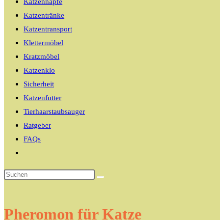
Katzennäpfe
Katzentränke
Katzentransport
Klettermöbel
Kratzmöbel
Katzenklo
Sicherheit
Katzenfutter
Tierhaarstaubsauger
Ratgeber
FAQs
Website-
Suche
umschalten
Pheromon für Katze