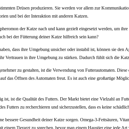
stimmten Drüsen produzieren. Sie werden vor allem zur Kommunikation
rien und bei der Interaktion mit anderen Katzen.
pheromon der Katze nach und kann gezielt eingesetzt werden, um ihre Ge
h bei der Fütterung deiner Katze hilfreich sein kann?
ben, dass ihre Umgebung unsicher oder instabil ist, können sie den App
r Vertrauen in ihre Umgebung zu stärken. Dadurch fühlt sich die Katze s
genehmer zu gestalten, ist die Verwendung von Futterautomaten. Diese e
tze auf das Öffnen des Automaten freut. Es ist auch eine großartige Mö
ist, ist die Qualität des Futters. Der Markt bietet eine Vielzahl an Futt
s Futters zu recherchieren und sicherzustellen, dass es keine schädlich
ne bessere Gesundheit deiner Katze sorgen. Omega-3-Fettsäuren, Vitam
mit einem Tierarzt zu sprechen, bevor man einem Haustier eine jede Art