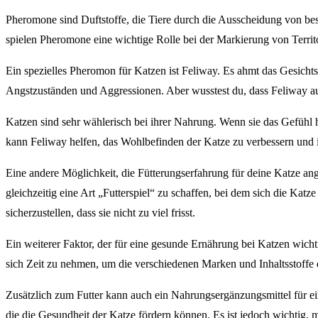
Pheromone sind Duftstoffe, die Tiere durch die Ausscheidung von be
spielen Pheromone eine wichtige Rolle bei der Markierung von Territo
Ein spezielles Pheromon für Katzen ist Feliway. Es ahmt das Gesichts
Angstzuständen und Aggressionen. Aber wusstest du, dass Feliway auc
Katzen sind sehr wählerisch bei ihrer Nahrung. Wenn sie das Gefühl ha
kann Feliway helfen, das Wohlbefinden der Katze zu verbessern und ih
Eine andere Möglichkeit, die Fütterungserfahrung für deine Katze an
gleichzeitig eine Art „Futterspiel“ zu schaffen, bei dem sich die Ka
sicherzustellen, dass sie nicht zu viel frisst.
Ein weiterer Faktor, der für eine gesunde Ernährung bei Katzen wichtig 
sich Zeit zu nehmen, um die verschiedenen Marken und Inhaltsstoffe de
Zusätzlich zum Futter kann auch ein Nahrungsergänzungsmittel für ei
die die Gesundheit der Katze fördern können. Es ist jedoch wichtig, 